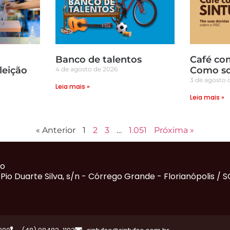
Banco de talentos
Café co
leição
Como sol
4 de agosto de 2026
3 de agosto 
Leia mais »
Leia mais »
« Anterior
1
2
3
…
1.051
Próxima »
ão
 Pio Duarte Silva, s/n - Córrego Grande - Florianópolis / S