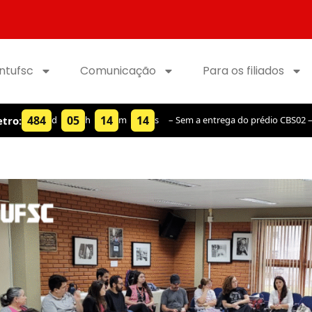
intufsc
Comunicação
Para os filiados
484
05
14
14
tro:
d
h
m
s
– Sem a entrega do prédio CBS02 –