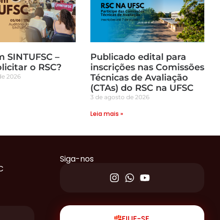
m SINTUFSC –
Publicado edital para
icitar o RSC?
inscrições nas Comissões
Técnicas de Avaliação
de 2026
(CTAs) do RSC na UFSC
3 de agosto de 2026
Leia mais »
Siga-nos
C
FILIE-SE