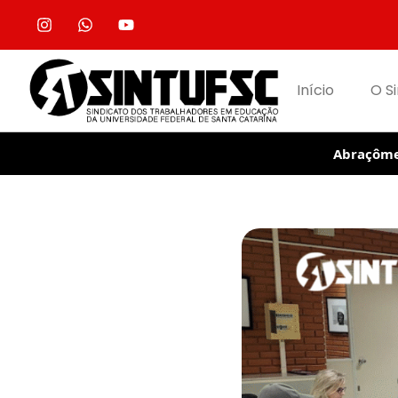
Início
O S
Abraçôme