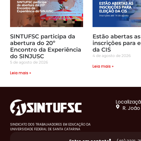
SINTUFSC participa da
Estão abertas as
abertura do 20º
inscrições para e
Encontro da Experiência
da CIS
do SINJUSC
4 de agosto de 2026
5 de agosto de 2026
Leia mais »
Leia mais »
Localizaç
R. João
SINDICATO DOS TRABALHADORES EM EDUCAÇÃO DA
UNIVERSIDADE FEDERAL DE SANTA CATARINA