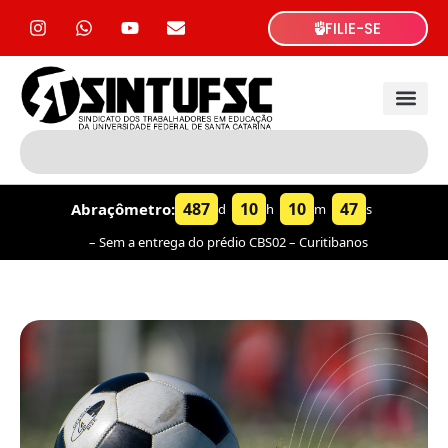
FILIE-SE
487
10
10
48
Abraçômetro:
d
h
m
s
– Sem a entrega do prédio CBS02 – Curitibanos