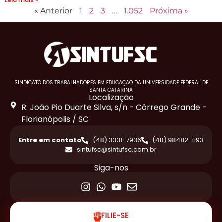
« Anterior
1
2
3
…
1.052
Próxima »
SINDICATO DOS TRABALHADORES EM EDUCAÇÃO DA UNIVERSIDADE FEDERAL DE
SANTA CATARINA
Localização
R. João Pio Duarte Silva, s/n - Córrego Grande -
Florianópolis / SC
Entre em contato
(48) 3331-7936
(48) 98482-1193
sintufsc@sintufsc.com.br
Siga-nos
FILIE-SE