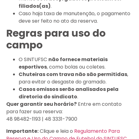
filiados(as)
.
Caso haja taxa de manutenção, o pagamento
deve ser feito no ato da reserva.
Regras para uso do
campo
O SINTUFSC
não fornece materiais
esportivos
, como bolas ou coletes.
Chuteiras com trava não são permitidas
,
para evitar o desgaste do gramado.
Casos omissos serão analisados pela
diretoria do sindicato
.
Quer garantir seu horário?
Entre em contato
para fazer sua reserva:
48 98482-1193 | 48 3331-7900
Importante:
Clique e leia o
Regulamento Para
Reserva e Uso do Campo de Futebol do SINTUFSC