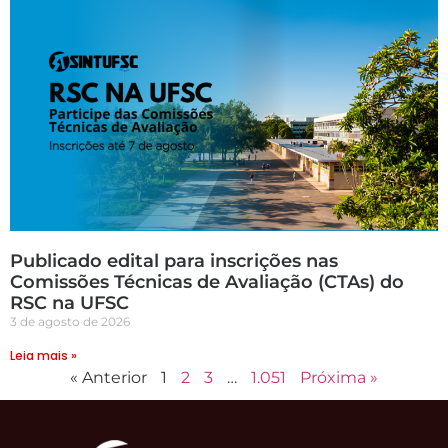
Publicado edital para inscrições nas
Comissões Técnicas de Avaliação (CTAs) do
RSC na UFSC
3 de agosto de 2026
Leia mais »
« Anterior
1
2
3
…
1.051
Próxima »