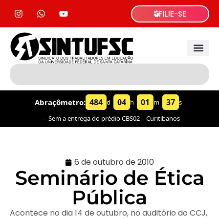
FILIE-SE
484
04
01
38
Abraçômetro:
d
h
m
s
– Sem a entrega do prédio CBS02 – Curitibanos
6 de outubro de 2010
Seminário de Ética
Pública
Acontece no dia 14 de outubro, no auditório do CCJ,