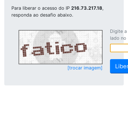
Para liberar o acesso
do IP
216.73.217.18
,
responda ao desafio abaixo.
Digite 
lado no
[trocar imagem]