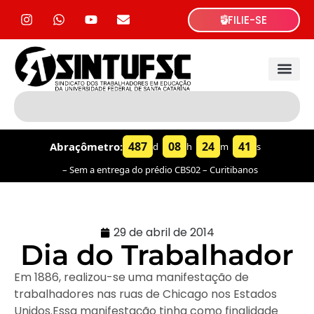
FILIE-SE
487
08
24
41
Abraçômetro:
d
h
m
s
– Sem a entrega do prédio CBS02 – Curitibanos
29 de abril de 2014
Dia do Trabalhador
Em 1886, realizou-se uma manifestação de
trabalhadores nas ruas de Chicago nos Estados
Unidos.Essa manifestação tinha como finalidade