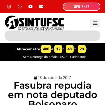
FILIE-SE
486
12
48
30
Abraçômetro:
d
h
m
s
– Sem a entrega do prédio CBS02 – Curitibanos
13 de abril de 2017
Fasubra repudia
em nota deputado
Bolsonaro